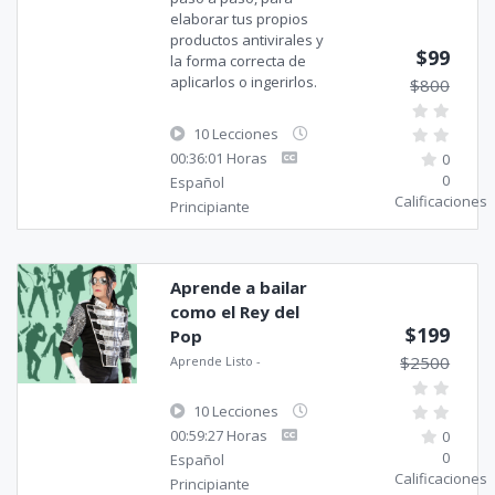
elaborar tus propios
productos antivirales y
$99
la forma correcta de
aplicarlos o ingerirlos.
$800
10 Lecciones
00:36:01 Horas
0
0
Español
Calificaciones
Principiante
Aprende a bailar
como el Rey del
$199
Pop
$2500
Aprende Listo
-
10 Lecciones
00:59:27 Horas
0
0
Español
Calificaciones
Principiante