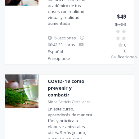
académico de tus
clases con realidad
$49
virtual y realidad
aumentada
$700
6 Lecciones
00:42:33 Horas
0
0
Español
Calificaciones
Principiante
COVID-19 como
prevenir y
combatir
Mirna Patricia Castellanos
-
En este curso,
aprenderás de manera
fácil y práctica a
elaborar antivirales
útiles. Serás guiado,
paso a paso, para